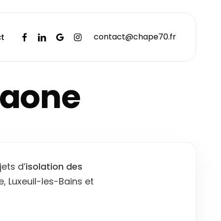
facebook
linkedin
google-
instagram
contact@chape70.fr
t
plus
Saone
ets d’
isolation des
e, Luxeuil-les-Bains et