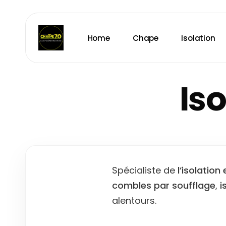
Skip
to
main
Home
Chape
Isolation
content
Is
Spécialiste de
l’isolatio
combles par soufflage
,
i
alentours.