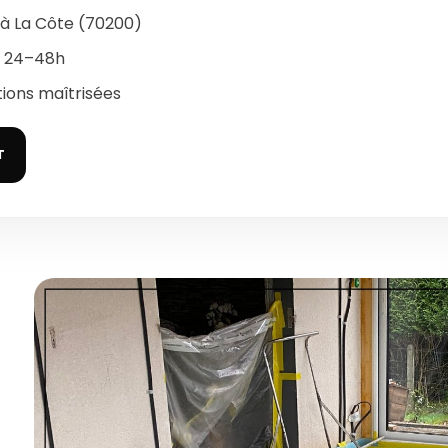
 à La Côte (70200)
s 24–48h
tions maîtrisées
T